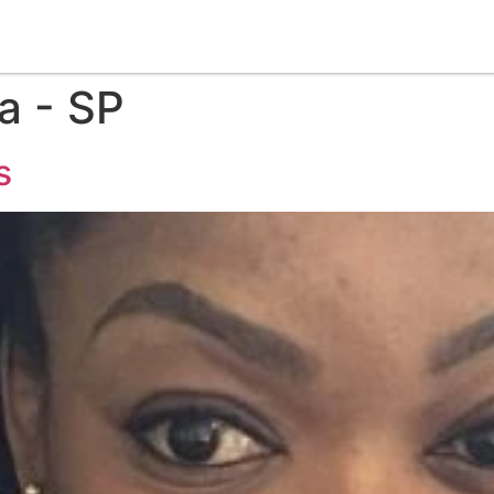
a - SP
s