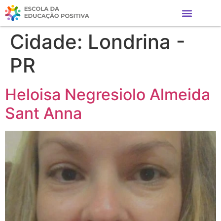
Cidade:
Londrina -
PR
Heloisa Negresiolo Almeida
Sant Anna