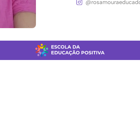
@rosamouraeducado