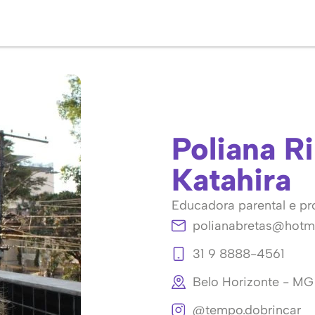
Poliana R
Katahira
Educadora parental e pr
polianabretas@hotm
31 9 8888-4561
Belo Horizonte - MG
@tempo.dobrincar