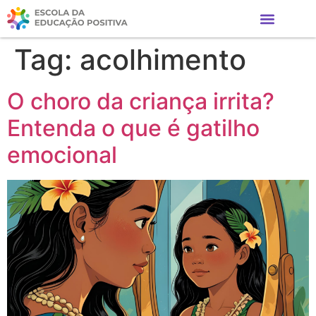
Tag:
acolhimento
O choro da criança irrita?
Entenda o que é gatilho
emocional